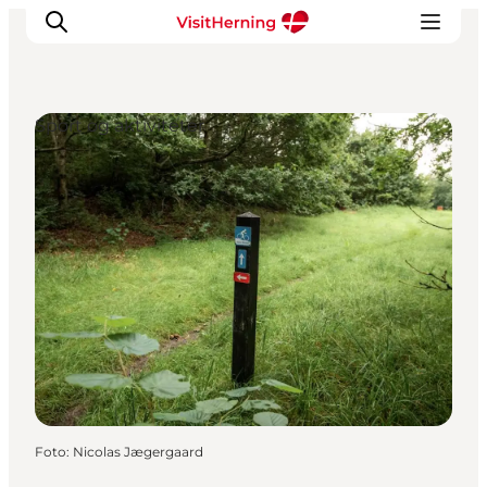
Sport og aktiviteter
Det sker
Spis, drik og shop
Kunstlandet
Se og oplev
Find vej
Sov godt
Book overnatning
Foto
:
Nicolas Jægergaard