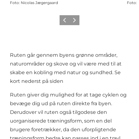
Foto
:
Nicolas Jægergaard
Foto
:
Forrige billede
Næste billede
Ruten går gennem byens grønne områder,
naturområder og skove og vil være med til at
skabe en kobling med natur og sundhed. Se
kort nederst på siden
Ruten giver dig mulighed for at tage cyklen og
bevæge dig ud på ruten direkte fra byen.
Derudover vil ruten også tilgodese den
uorganiserede træningsform, som en del
brugere foretrækker, da den uforpligtende
træningsform bedre kan passes ind i en travl