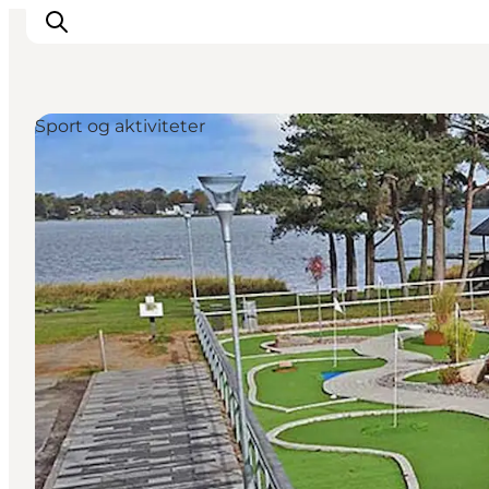
Sport og aktiviteter
Det sker
Spis, drik og shop
Kunstlandet
Se og oplev
Find vej
Sov godt
Book overnatning