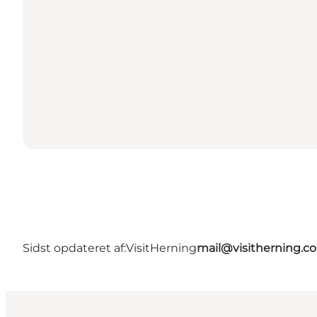
Sidst opdateret af:
VisitHerning
mail@visitherning.c