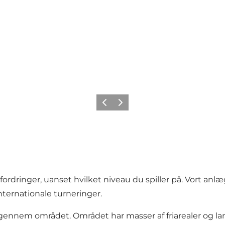
Forrige billede
Næste billede
dfordringer, uanset hvilket niveau du spiller på. Vort an
nternationale turneringer.
g gennem området. Området har masser af friarealer og 