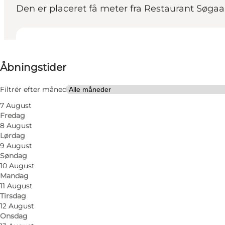
Den er placeret få meter fra Restaurant Søga
Se åbningstider
Åbningstider
Besøg hjemmeside
Min virksomhed, Mig selv, Min partner, Venner, Børn
Filtrér efter måned
7 August
Fredag
8 August
Lørdag
9 August
Søndag
10 August
Mandag
11 August
Tirsdag
12 August
Onsdag