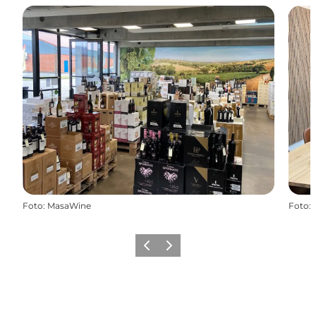
Foto
:
MasaWine
Foto
:
Forrige billede
Næste billede