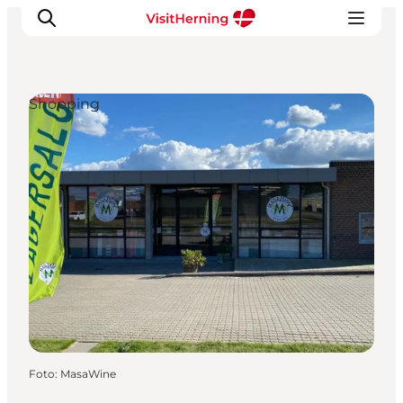
Shopping
Det sker
Spis, drik og shop
Kunstlandet
Se og oplev
Find vej
Sov godt
Book overnatning
Foto
:
MasaWine