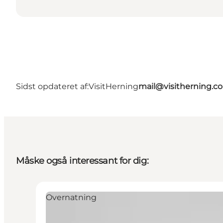
Sidst opdateret af:
VisitHerning
mail@visitherning.c
Måske også interessant for dig:
Overnatning