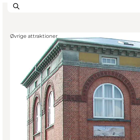
Øvrige attraktioner
Det sker
Spis, drik og shop
Kunstlandet
Se og oplev
Find vej
Sov godt
Book overnatning