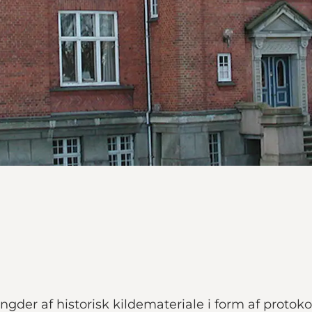
gder af historisk kildemateriale i form af protok