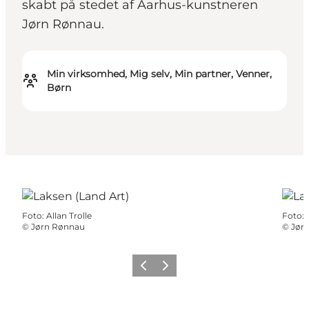
skabt på stedet af Aarhus-kunstneren
Jørn Rønnau.
Min virksomhed, Mig selv, Min partner, Venner,
Børn
Foto
:
Allan Trolle
Foto
:
©
Jørn Rønnau
©
Jør
Forrige billede
Næste billede