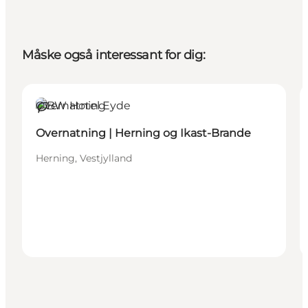
Måske også interessant for dig:
Overnatning
Bæredygtige oplevelser
Overnatning | Herning og Ikast-Brande
Herning, Vestjylland