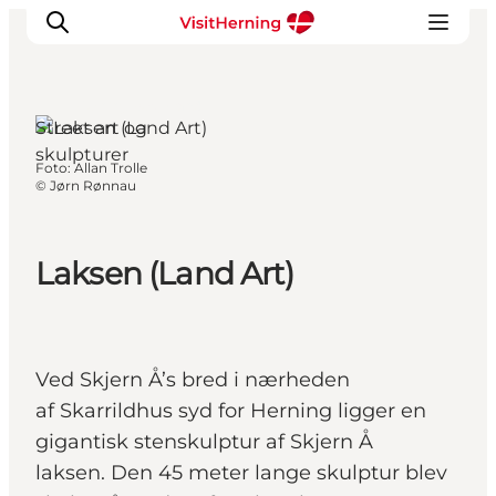
Herning, Vestjylland
Street art og
skulpturer
Foto
:
Allan Trolle
Det sker
©
Jørn Rønnau
Spis, drik og shop
Kunstlandet
Laksen (Land Art)
Se og oplev
Find vej
Sov godt
Book overnatning
Ved Skjern Å’s bred i nærheden
af Skarrildhus syd for Herning ligger en
gigantisk stenskulptur af Skjern Å
laksen. Den 45 meter lange skulptur blev