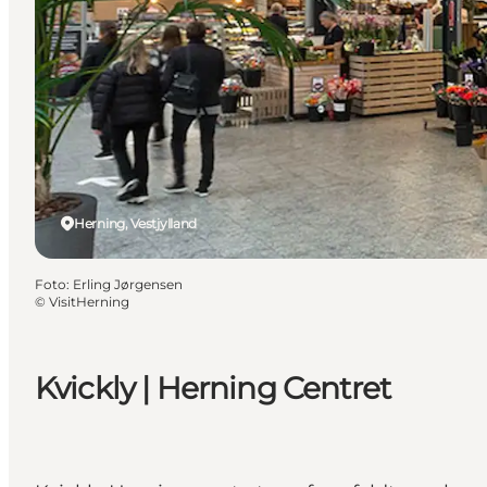
Herning, Vestjylland
Foto
:
Erling Jørgensen
©
VisitHerning
Kvickly | Herning Centret