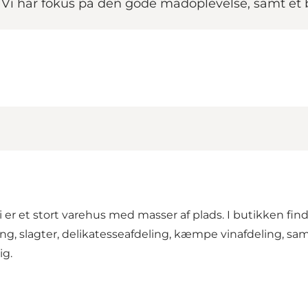
 Vi har fokus på den gode madoplevelse, samt et 
i er et stort varehus med masser af plads. I butikken finder
ing, slagter, delikatesseafdeling, kæmpe vinafdeling, sa
ig.