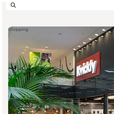
Shopping
Det sker
Spis, drik og shop
Kunstlandet
Se og oplev
Find vej
Sov godt
Book overnatning