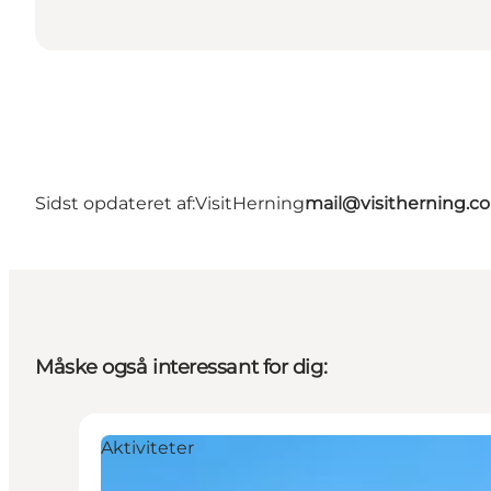
Sidst opdateret af:
VisitHerning
mail@visitherning.c
Måske også interessant for dig:
Aktiviteter