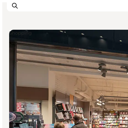
Shopping
Det sker
Spis, drik og shop
Kunstlandet
Se og oplev
Find vej
Sov godt
Book overnatning