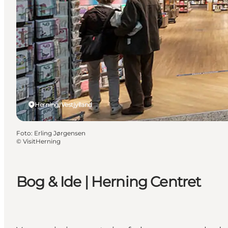
Herning, Vestjylland
Foto
:
Erling Jørgensen
©
VisitHerning
Bog & Ide | Herning Centret