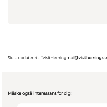
Sidst opdateret af:
VisitHerning
mail@visitherning.c
Måske også interessant for dig: