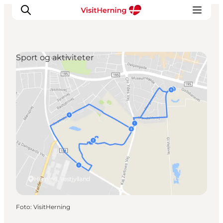
Sport og aktiviteter
Det sker
Spis, drik og shop
Kunstlandet
Se og oplev
Find vej
Sov godt
Book overnatning
Herning, Vestjylland
Foto
:
VisitHerning