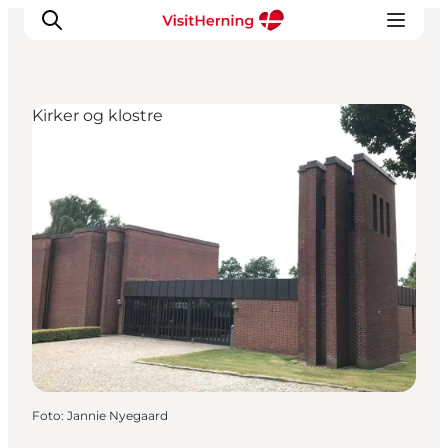
Kirker og klostre
Det sker
Spis, drik og shop
Kunstlandet
Se og oplev
Find vej
Sov godt
Book overnatning
Foto
:
Jannie Nyegaard