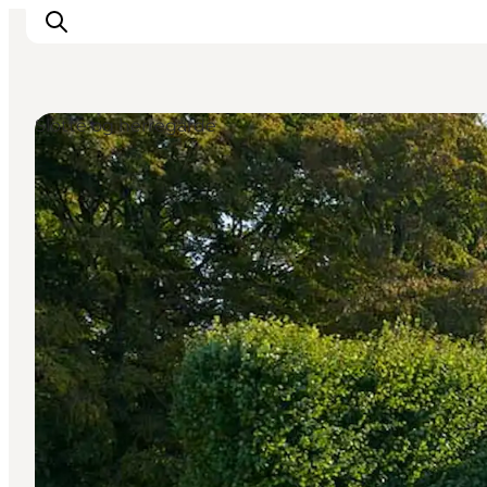
Slotte og herregårde
Det sker
Spis, drik og shop
Kunstlandet
Se og oplev
Find vej
Sov godt
Book overnatning