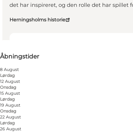
det har inspireret, og den rolle det har spille
Herningsholms historie
Se åbningstider
Åbningstider
Besøg hjemmeside
Min virksomhed, Mig selv, Min partner, Venner, Børn
8 August
Lørdag
12 August
Onsdag
15 August
Lørdag
19 August
Onsdag
22 August
Lørdag
26 August