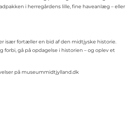
madpakken i herregårdens lille, fine haveanlæg – eller
især fortæller en bid af den midtjyske historie.
orbi, gå på opdagelse i historien – og oplev et
velser på
museummidtjylland.dk