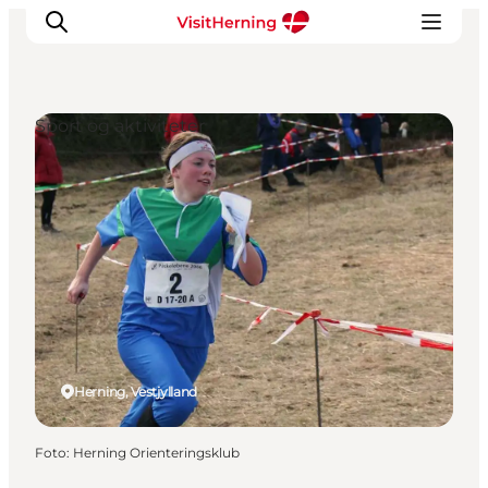
Sport og aktiviteter
Det sker
Spis, drik og shop
Kunstlandet
Se og oplev
Find vej
Sov godt
Book overnatning
Herning, Vestjylland
Foto
:
Herning Orienteringsklub