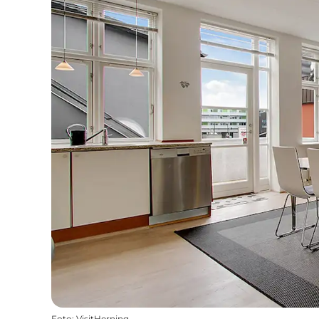
Foto
:
VisitHerning