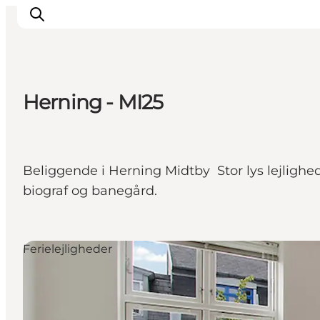
Herning - MI25
Det sker
Spis, drik og shop
Kunstlandet
Beliggende i Herning Midtby Stor lys lejlighed
Se og oplev
biograf og banegård.
Find vej
Sov godt
Book overnatning
Ferielejligheder