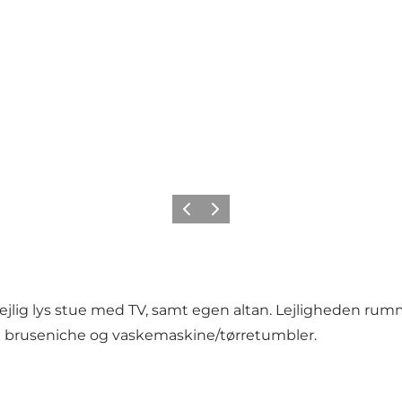
Forrige billede
Næste billede
dejlig lys stue med TV, samt egen altan. Lejligheden r
d bruseniche og vaskemaskine/tørretumbler.