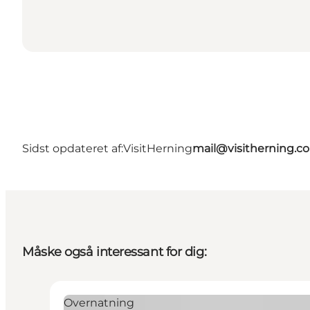
Sidst opdateret af:
VisitHerning
mail@visitherning.c
Måske også interessant for dig:
Overnatning