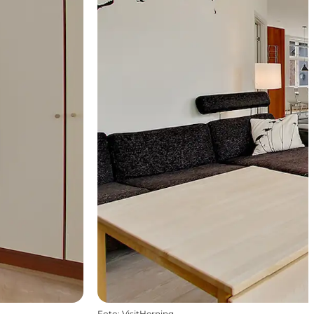
Foto
:
VisitHerning