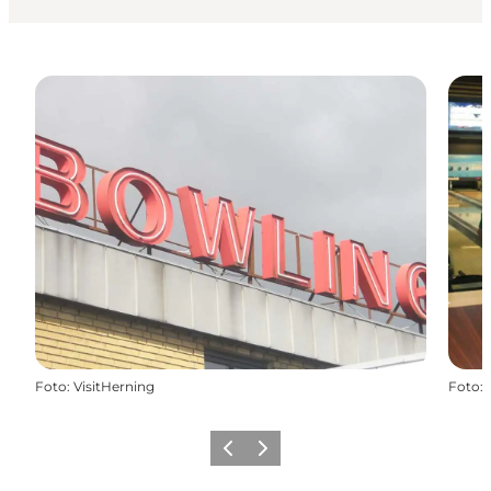
Foto
:
VisitHerning
Foto
:
Forrige billede
Næste billede