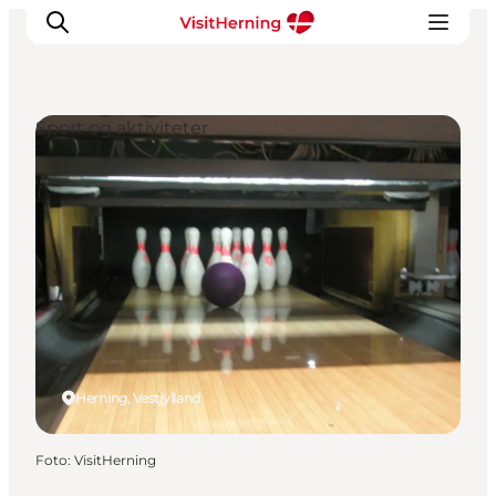
Sport og aktiviteter
Det sker
Spis, drik og shop
Kunstlandet
Se og oplev
Find vej
Sov godt
Book overnatning
Herning, Vestjylland
Foto
:
VisitHerning