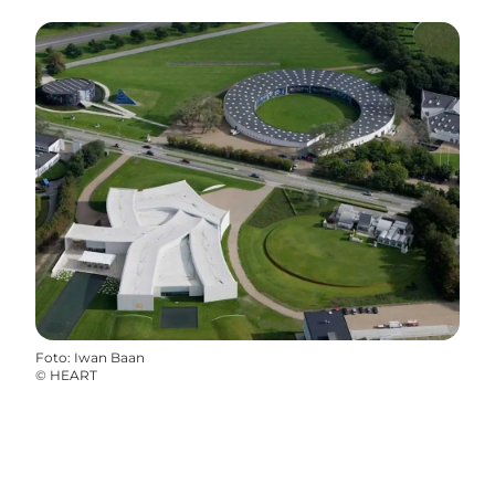
Foto
:
Iwan Baan
©
HEART