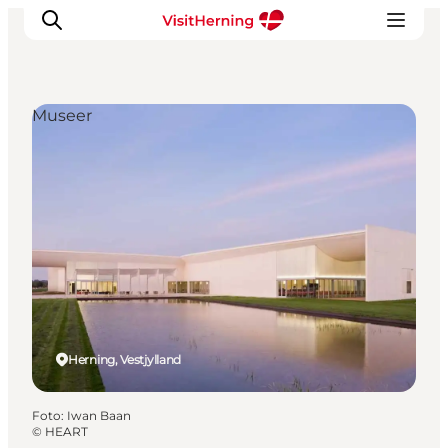
Museer
Det sker
Spis, drik og shop
Kunstlandet
Se og oplev
Find vej
Sov godt
Book overnatning
Herning, Vestjylland
Foto
:
Iwan Baan
©
HEART