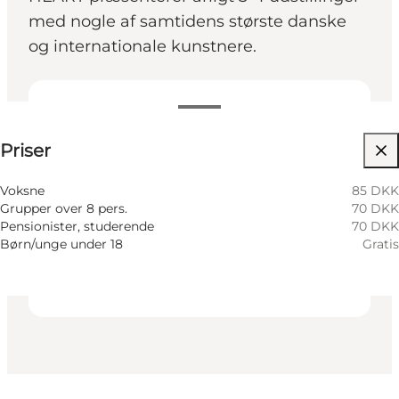
med nogle af samtidens største danske
og internationale kunstnere.
Se priser
Priser
Tilgængelighed
Besøg hjemmeside
Voksne
85 DKK
Grupper over 8 pers.
70 DKK
Min virksomhed, Mig selv, Min partner, Venner,
Pensionister, studerende
70 DKK
Børn
Børn/unge under 18
Gratis