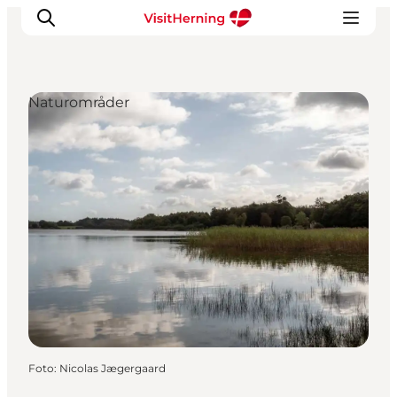
Naturområder
Det sker
Spis, drik og shop
Kunstlandet
Se og oplev
Find vej
Sov godt
Book overnatning
Foto
:
Nicolas Jægergaard