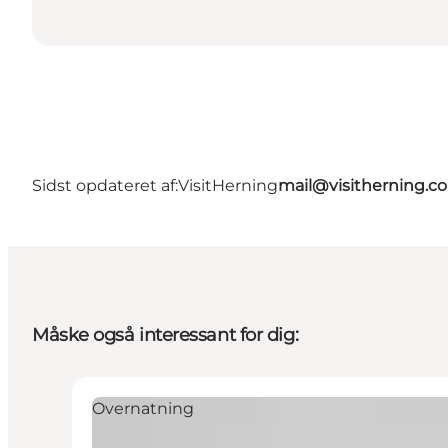
Sidst opdateret af:
VisitHerning
mail@visitherning.c
Måske også interessant for dig:
Overnatning