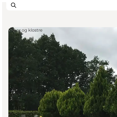
Kirker og klostre
Det sker
Spis, drik og shop
Kunstlandet
Se og oplev
Find vej
Sov godt
Book overnatning