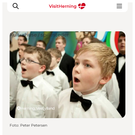
Kulturhuse / spillesteder
Det sker
Spis, drik og shop
Kunstlandet
Se og oplev
Find vej
Sov godt
Book overnatning
Herning, Vestjylland
Foto
:
Peter Petersen