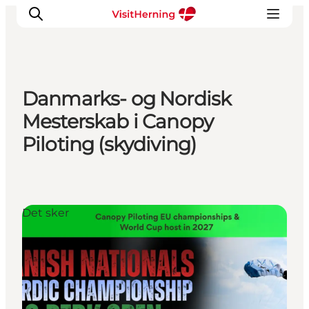
Danmarks- og Nordisk
Det sker
Mesterskab i Canopy
Spis, drik og shop
Piloting (skydiving)
Kunstlandet
Se og oplev
Find vej
Sov godt
Det sker
Book overnatning