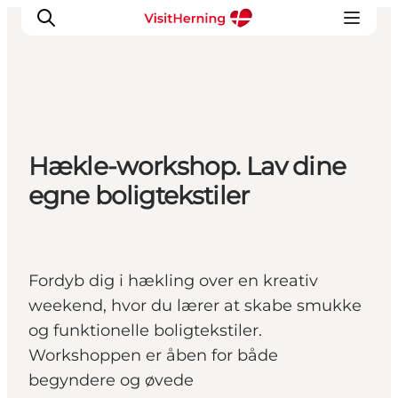
Det sker
Hækle-workshop. Lav dine
Spis, drik og shop
egne boligtekstiler
Kunstlandet
Se og oplev
Find vej
Sov godt
Fordyb dig i hækling over en kreativ
Book overnatning
weekend, hvor du lærer at skabe smukke
og funktionelle boligtekstiler.
Workshoppen er åben for både
begyndere og øvede