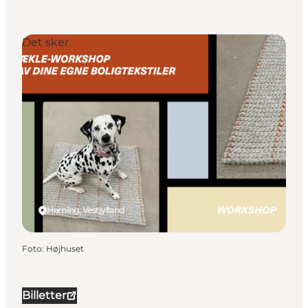
Det sker
Herning, Vestjylland
Foto
:
Højhuset
Billetter