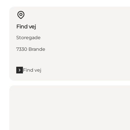
Find vej
Storegade
7330 Brande
Find vej