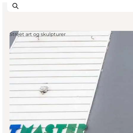
Street art og skulpturer
Det sker
Spis, drik og shop
Kunstlandet
Se og oplev
Find vej
Sov godt
Book overnatning