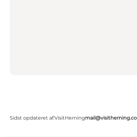
Sidst opdateret af:
VisitHerning
mail@visitherning.c