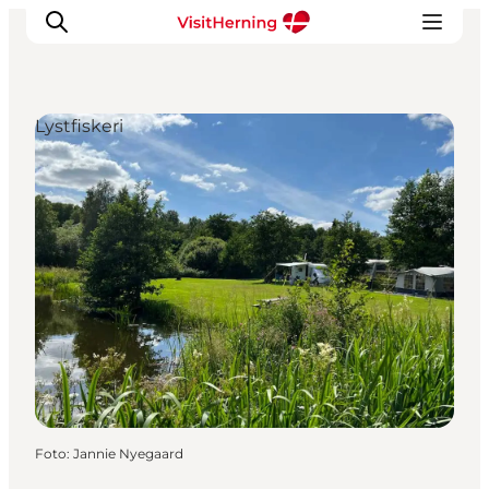
Lystfiskeri
Det sker
Spis, drik og shop
Kunstlandet
Se og oplev
Find vej
Sov godt
Book overnatning
Foto
:
Jannie Nyegaard