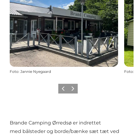
Foto
:
Jannie Nyegaard
Foto
:
Forrige billede
Næste billede
Brande Camping Ørredsø er indrettet
med bålsteder og borde/bænke sæt tæt ved