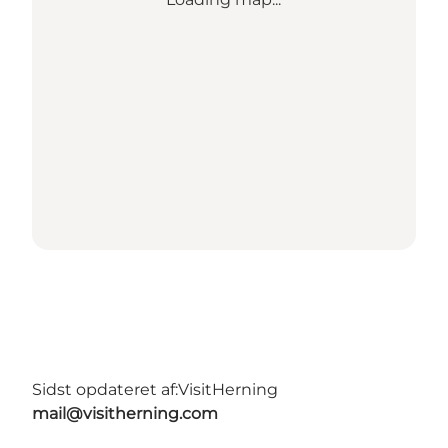
Sidst opdateret af:
VisitHerning
mail@visitherning.com