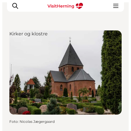
Kirker og klostre
Det sker
Spis, drik og shop
Kunstlandet
Se og oplev
Find vej
Sov godt
Book overnatning
Foto
:
Nicolas Jægergaard