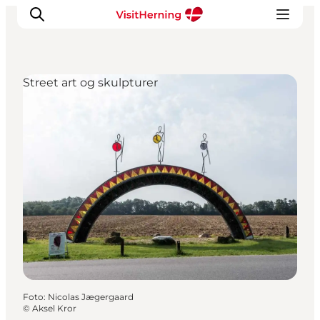
Street art og skulpturer
Det sker
Spis, drik og shop
Kunstlandet
Se og oplev
Find vej
Sov godt
Book overnatning
Foto
:
Nicolas Jægergaard
©
Aksel Kror