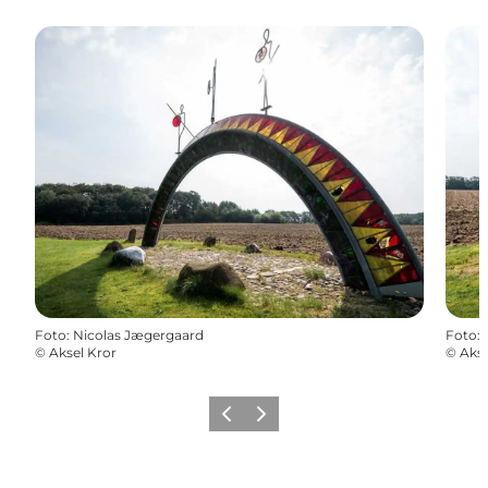
Foto
:
Nicolas Jægergaard
Foto
:
©
Aksel Kror
©
Akse
Forrige billede
Næste billede