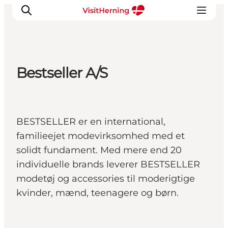
Bestseller A/S
Det sker
Spis, drik og shop
Kunstlandet
BESTSELLER er en international,
Se og oplev
familieejet modevirksomhed med et
Find vej
solidt fundament. Med mere end 20
Sov godt
individuelle brands leverer BESTSELLER
Book overnatning
modetøj og accessories til moderigtige
kvinder, mænd, teenagere og børn.