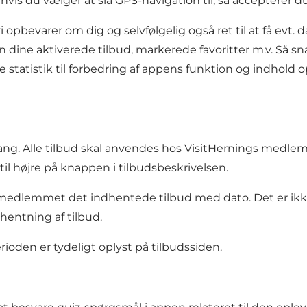
is du vælger at slå GPS-navigation til, så accepterer du,
i opbevarer om dig og selvfølgelig også ret til at få evt.
 aktiverede tilbud, markerede favoritter m.v. Så snart d
e statistik til forbedring af appens funktion og indhold
 gang. Alle tilbud skal anvendes hos VisitHernings med
il højre på knappen i tilbudsbeskrivelsen.
medlemmet det indhentede tilbud med dato. Det er ikke 
hentning af tilbud.
rioden er tydeligt oplyst på tilbudssiden.