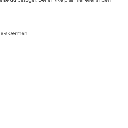
else du besøger. Der er ikke præmier eller anden
emme-skærmen.