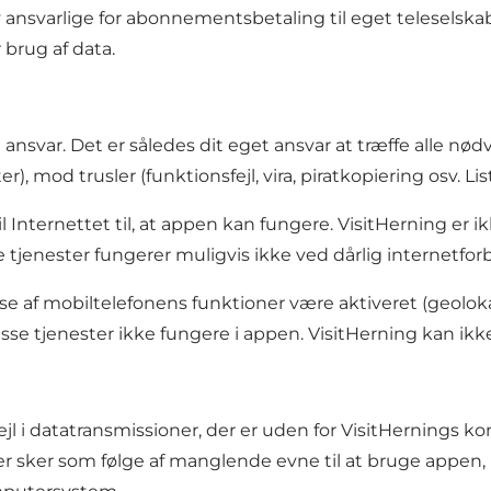
selv ansvarlige for abonnementsbetaling til eget telese
 brug af data.
nsvar. Det er således dit eget ansvar at træffe alle nød
), mod trusler (funktionsfejl, vira, piratkopiering osv. 
til Internettet til, at appen kan fungere. VisitHerning er 
tjenester fungerer muligvis ikke ved dårlig internetforb
se af mobiltelefonens funktioner være aktiveret (geolokat
visse tjenester ikke fungere i appen. VisitHerning kan ikk
 fejl i datatransmissioner, der er uden for VisitHernings ko
der sker som følge af manglende evne til at bruge appen,