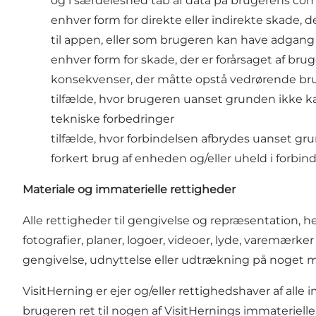
og i særdeleshed tab af data på brugerens c
enhver form for direkte eller indirekte skade, d
til appen, eller som brugeren kan have adgang 
enhver form for skade, der er forårsaget af br
konsekvenser, der måtte opstå vedrørende brug
tilfælde, hvor brugeren uanset grunden ikke kan
tekniske forbedringer
tilfælde, hvor forbindelsen afbrydes uanset gr
forkert brug af enheden og/eller uheld i forb
Materiale og immaterielle rettigheder
Alle rettigheder til gengivelse og repræsentation, he
fotografier, planer, logoer, videoer, lyde, varemærke
gengivelse, udnyttelse eller udtrækning på noget me
VisitHerning er ejer og/eller rettighedshaver af all
brugeren ret til nogen af VisitHernings immateriel