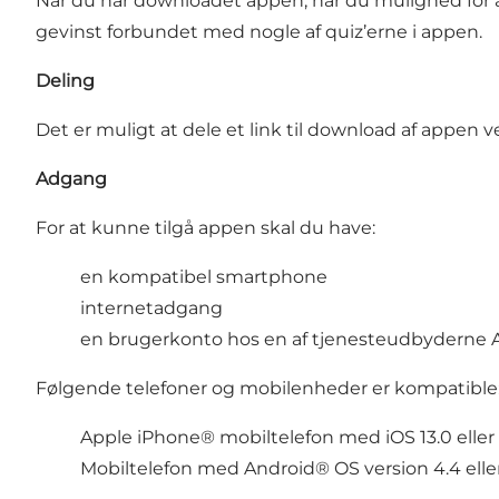
Når du har downloadet appen, har du mulighed for at
gevinst forbundet med nogle af quiz’erne i appen.
Deling
Det er muligt at dele et link til download af appen 
Adgang
For at kunne tilgå appen skal du have:
en kompatibel smartphone
internetadgang
en brugerkonto hos en af tjenesteudbyderne Ap
Følgende telefoner og mobilenheder er kompatible
Apple iPhone® mobiltelefon med iOS 13.0 eller
Mobiltelefon med Android® OS version 4.4 eller