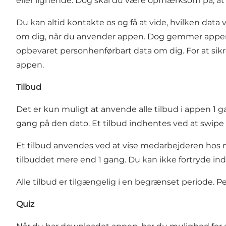
eller lignende. Dog skal du være opmærksom på, at hv
Du kan altid kontakte os og få at vide, hvilken data v
om dig, når du anvender appen. Dog gemmer appen dine
opbevaret personhenførbart data om dig. For at sikr
appen.
Tilbud
Det er kun muligt at anvende alle tilbud i appen 1
gang på den dato. Et tilbud indhentes ved at swipe t
Et tilbud anvendes ved at vise medarbejderen hos 
tilbuddet mere end 1 gang. Du kan ikke fortryde ind
Alle tilbud er tilgængelig i en begrænset periode. Pe
Quiz