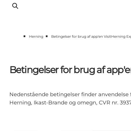
■
■
Herning
Betingelser for brug af app'en VisitHerning Ex
Det sker
Spis, drik og shop
Kunstlandet
Betingelser for brug af app'
Se og oplev
Find vej
Sov godt
Nedenstående betingelser finder anvendelse for
Book overnatning
Herning, Ikast-Brande og omegn, CVR nr. 3937