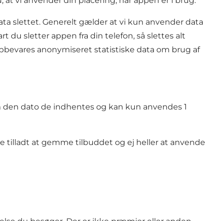
 at vi anvender din placering, når appen er i brug.
 data slettet. Generelt gælder at vi kun anvender data
u sletter appen fra din telefon, så slettes alt
 opbevares anonymiseret statistiske data om brug af
lem den dato de indhentes og kan kun anvendes 1
tilladt at gemme tilbuddet og ej heller at anvende