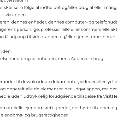
omputersystem
er sker som følge af indholdet og/eller brug af eller man
til via appen
ugeren, dennes enheder, dennes computer- og telefonudst
erens personlige, professionelle eller kommercielle akt
 få adgang til siden, appen og/eller tjenesterne, herunde
unden.
indelse med brug af enheden, mens Appen er i brug
runder til downloadede dokumenter, videoer eller lyd, er 
r og generelt alle de elementer, der udgør appen, må gøre
die uden udtrykkelig forudgående tilladelse fra VisitH
e immaterielle ejendomsrettigheder, der hører til appen 
le ejendoms- og brugsrettigheder.