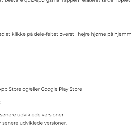
 besvare quiz-spørgsmål i appen relateret til den oplev
ved at klikke på dele-feltet øverst i højre hjørne på hj
p Store og/eller Google Play Store
:
 senere udviklede versioner
 senere udviklede versioner.