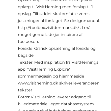
oplæg til VisitHerning med forslag til 1
opslag. Tilbuddet skal omfatte vores
justeringer af forslaget. Se designmanual:
http://toolbox.visitdenmark.dk/
. I må
meget gerne lade jer inspirere af
toolboxen.
Forside: Grafisk opsætning af forside og
bagside
Tekster: Med inspiration fra VisitHernings
app ”VisitHerning Explore”,
sommermagasin og hjemmeside
www.visitherning.dk
skriver leverandøren
tekster
Fotos: VisitHerning leverer adgang til
billedmateriale i eget databasesystem.
Alle opslag skal indeholder inspirerende