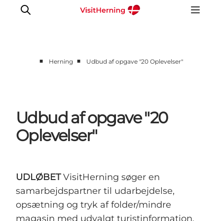
■
■
Herning
Udbud af opgave "20 Oplevelser"
Det sker
Spis, drik og shop
Kunstlandet
Udbud af opgave "20
Se og oplev
Oplevelser"
Find vej
Sov godt
Book overnatning
UDLØBET
VisitHerning søger en
samarbejdspartner til udarbejdelse,
opsætning og tryk af folder/mindre
magasin med udvalgt turistinformation.