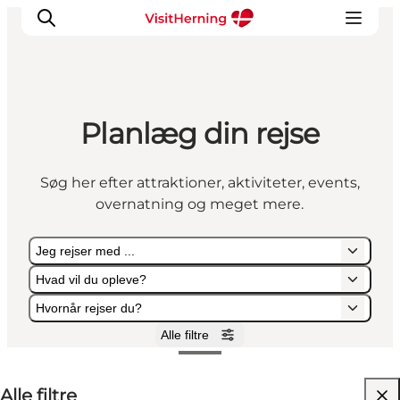
Planlæg din rejse
Det sker
Spis, drik og shop
Søg her efter attraktioner, aktiviteter, events,
Kunstlandet
overnatning og meget mere.
Se og oplev
Find vej
Jeg rejser med ...
Sov godt
Hvad vil du opleve?
Book overnatning
Hvornår rejser du?
Alle filtre
Jeg rejser med ...
Hvad vil du opleve?
Hvornår rejser du?
Alle filtre