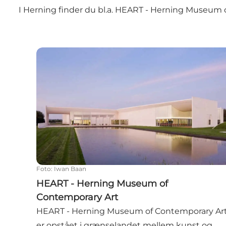
I Herning finder du bl.a. HEART - Herning Museum o
HEART - Herning Museum of Contemporary Ar
Foto
:
Iwan Baan
HEART - Herning Museum of
Contemporary Art
HEART - Herning Museum of Contemporary Ar
er opstået i grænselandet mellem kunst og