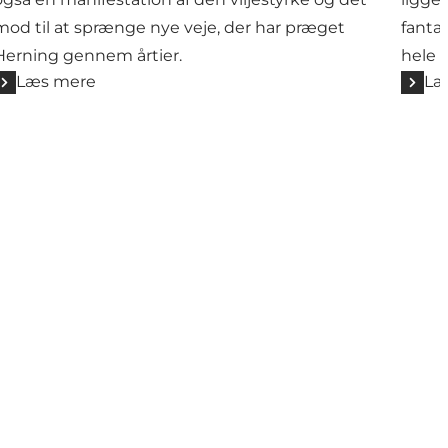
mod til at sprænge nye veje, der har præget
fanta
Herning gennem årtier.
hele f
Læs mere
Læ