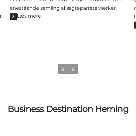
enestående samling af ægteparrets værker.
Læs mere
t
Forrige billede
Næste billede
Business Destination Herning