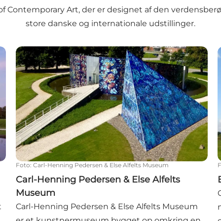
f Contemporary Art, der er designet af den verdensberøm
store danske og internationale udstillinger.
t
Carl-Henning Pedersen & Else Alfelts Museum
E
Foto
:
Carl-Henning Pedersen & Else Alfelts Museum
Carl-Henning Pedersen & Else Alfelts
Museum
t
Carl-Henning Pedersen & Else Alfelts Museum
er et kunstnermuseum bygget op omkring en