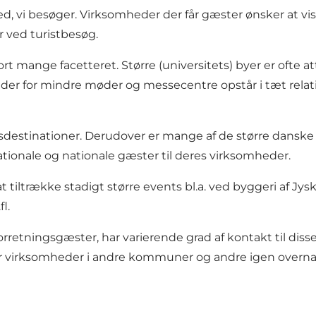
 sted, vi besøger. Virksomheder der får gæster ønsker at v
r ved turistbesøg.
t mange facetteret. Større (universitets) byer er ofte at
er for mindre møder og messecentre opstår i tæt relat
gsdestinationer. Derudover er mange af de større dansk
ationale og nationale gæster til deres virksomheder.
 tiltrække stadigt større events bl.a. ved byggeri af Jy
l.
forretningsgæster, har varierende grad af kontakt til dis
r virksomheder i andre kommuner og andre igen overnatt