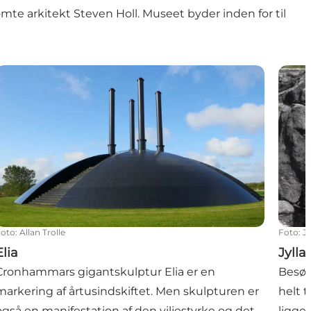
te arkitekt Steven Holl. Museet byder inden for til
lia
Jylla
Foto
:
Allan Trolle
Foto
:
J
Elia
Jyll
Cronhammars gigantskulptur Elia er en
Besøg
markering af årtusindskiftet. Men skulpturen er
helt 
også en manifestation af den viljestyrke og det
ligger