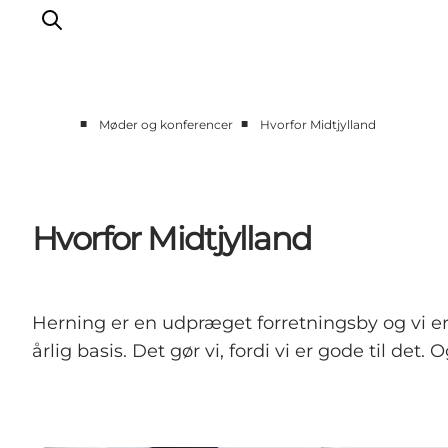
■
■
Møder og konferencer
Hvorfor Midtjylland
Forside
Hvorfor Midtjylland
Vores services
Hvorfor Midtjylland
Hoteller og venues
Udenfor mødelokalet
Bæredygtig turismeudvikling
Herning er en udpræget forretningsby og vi er
årlig basis. Det gør vi, fordi vi er gode til det