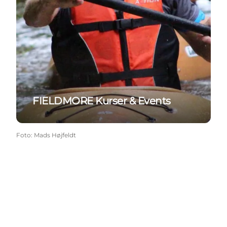
FIELDMORE Kurser & Events
Foto
:
Mads Højfeldt
Share your wonders