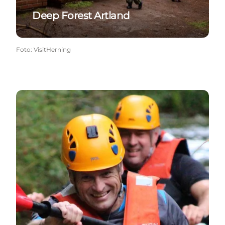
Deep Forest Artland
Foto
:
VisitHerning
FIELDMORE Kurser & Events