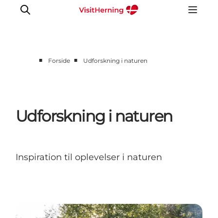
■
■
Forside
Udforskning i naturen
Forside
Hvorfor Midtjylland
Vores services
Udforskning i naturen
Hoteller og venues
Udenfor mødelokalet
Bæredygtig turismeudvikling
Inspiration til oplevelser i naturen