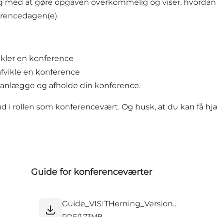
ig med at gøre opgaven overkommelig og viser, hvordan 
ferencedagen(e).
ikler en konference
afvikle en konference
t planlægge og afholde din konference.
ud i rollen som konferencevært. Og husk, at du kan få hjæl
Guide for konferenceværter
Guide_VISITHerning_Version2.pdf
PDF
/
1.73MB