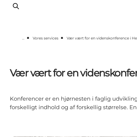
■
■
…
Vores services
Vær vært for en videnskonference i H
Forside
Hvorfor Midtjylland
Vores services
Vær vært for en videnskonfe
Hoteller og venues
Udenfor mødelokalet
Bæredygtig turismeudvikling
Konferencer er en hjørnesten i faglig udviklin
forskelligt indhold og af forskellig størrelse. 