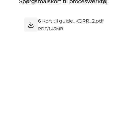
Spørgsmålskort til procesværktøj
6 Kort til guide_KORR_2.pdf
PDF
/
1.43MB
Share your wonders