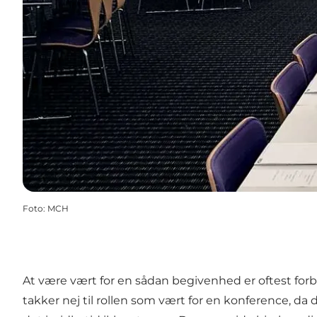
Foto
:
MCH
At være vært for en sådan begivenhed er oftest fo
takker nej til rollen som vært for en konference, 