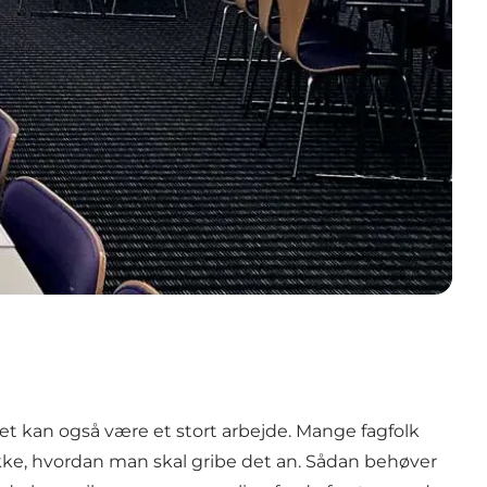
t kan også være et stort arbejde. Mange fagfolk
kke, hvordan man skal gribe det an. Sådan behøver