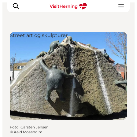
Street art og skulpturer
Det sker
Spis, drik og shop
Kunstlandet
Se og oplev
Find vej
Sov godt
Book overnatning
Foto
:
Carsten Jensen
©
Keld Moseholm