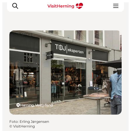
Shopping
Det sker
Spis, drik og shop
Kunstlandet
Se og oplev
Find vej
Sov godt
Book overnatning
Herning, Vestjylland
Foto
:
Erling Jørgensen
©
VisitHerning