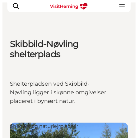
Skibbild-Nøvling
Det sker
shelterplads
Spis, drik og shop
Kunstlandet
Se og oplev
Shelterpladsen ved Skibbild-
Find vej
Nøvling ligger i skønne omgivelser
Sov godt
placeret i bynært natur.
Book overnatning
Shelters og naturlejrpladser