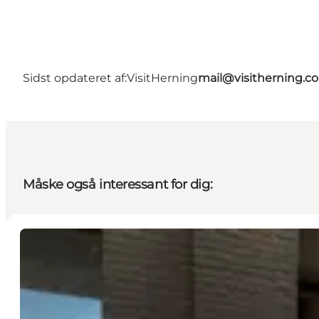
Sidst opdateret af:
VisitHerning
mail@visitherning.c
Måske også interessant for dig:
Aktiviteter