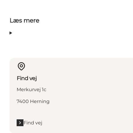
Læs mere
Find vej
Merkurvej 1c
7400 Herning
Find vej