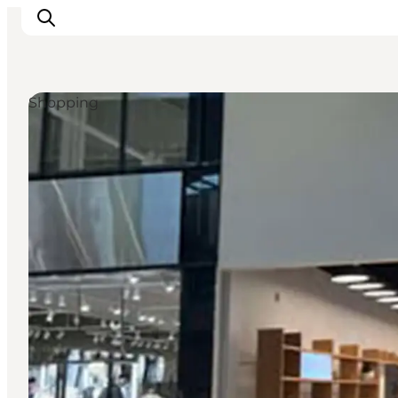
Shopping
Det sker
Spis, drik og shop
Kunstlandet
Se og oplev
Find vej
Sov godt
Book overnatning