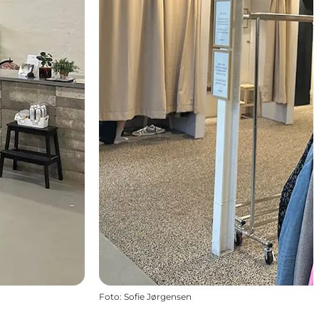
Foto
:
Sofie Jørgensen