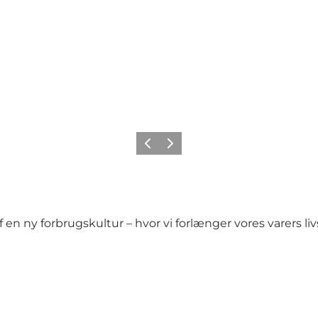
Forrige billede
Næste billede
ny forbrugskultur – hvor vi forlænger vores varers livs