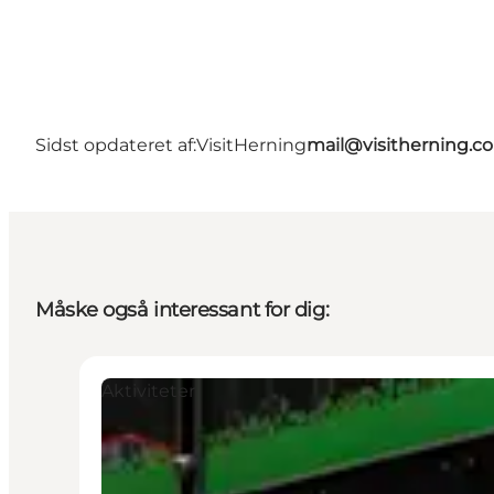
Sidst opdateret af:
VisitHerning
mail@visitherning.c
Måske også interessant for dig:
Aktiviteter