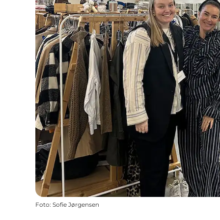
Foto
:
Sofie Jørgensen