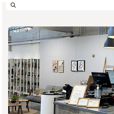
Shopping
Det sker
Spis, drik og shop
Kunstlandet
Se og oplev
Find vej
Sov godt
Book overnatning