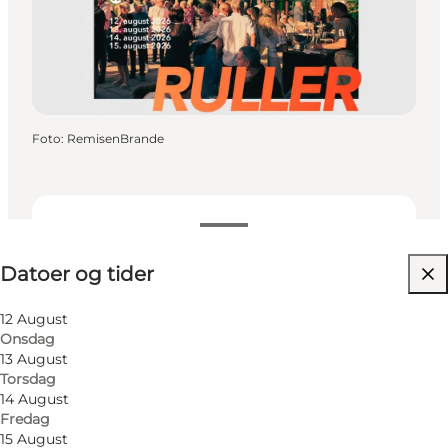
Foto
:
RemisenBrande
Datoer og tider
Datoer og tider
Besøg hjemmeside
Min virksomhed, Mig selv, Min partner, Venner,
12 August
Børn
Onsdag
13 August
Torsdag
14 August
Fredag
15 August