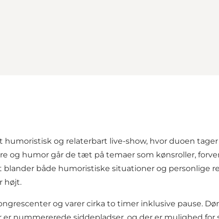
t humoristisk og relaterbart live-show, hvor duoen ta
satire og humor går de tæt på temaer som kønsroller, for
ander både humoristiske situationer og personlige ref
 højt.
ongrescenter og varer cirka to timer inklusive pause. Dør
Der er nummererede siddepladser, og der er mulighed for