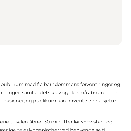
ger publikum med fra barndommens forventninger og
ventninger, samfundets krav og de små absurditeter i
leksioner, og publikum kan forvente en rutsjetur
ene til salen åbner 30 minutter før showstart, og
 særlige teleslyngepladser ved henvendelse til