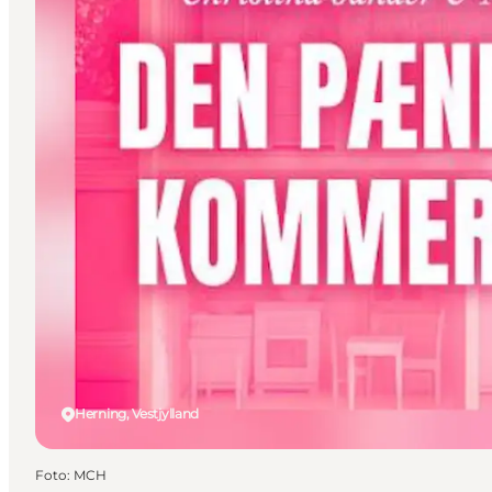
Herning, Vestjylland
Foto
:
MCH