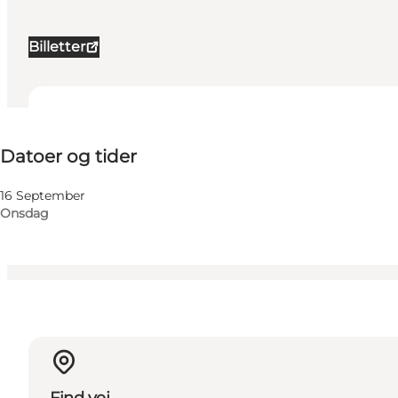
Billetter
Datoer og tider
Datoer og tider
Besøg hjemmeside
Min virksomhed, Mig selv, Min partner, Venner, Børn
16 September
Onsdag
Find vej