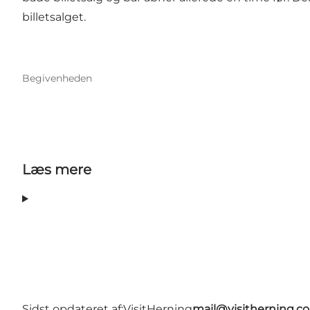
billetsalget.
Begivenheden
Læs mere
Sidst opdateret af:
VisitHerning
mail@visitherning.c