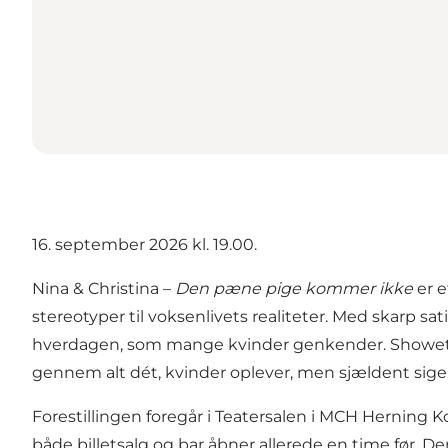
16. september 2026 kl. 19.00.
Nina & Christina –
Den pæne pige kommer ikke
er e
stereotyper til voksenlivets realiteter. Med skarp 
hverdagen, som mange kvinder genkender. Showet bl
gennem alt dét, kvinder oplever, men sjældent siger
Forestillingen foregår i Teatersalen i MCH Herning K
både billetsalg og bar åbner allerede en time før. 