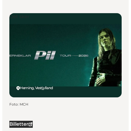
Det sker
Herning, Vestjylland
Foto
:
MCH
Billetter