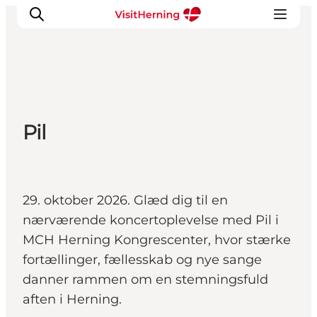
Det sker
Pil
Spis, drik og shop
Kunstlandet
Se og oplev
Find vej
29. oktober 2026. Glæd dig til en
Sov godt
nærværende koncertoplevelse med Pil i
Book overnatning
MCH Herning Kongrescenter, hvor stærke
fortællinger, fællesskab og nye sange
danner rammen om en stemningsfuld
aften i Herning.