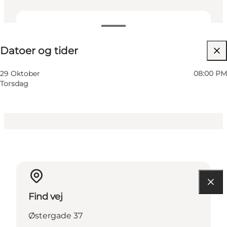
Datoer og tider
Datoer og tider
Besøg hjemmeside
Min virksomhed, Mig selv, Min partner, Venner,
29 Oktober
08:00 PM
Børn
Torsdag
Find vej
Østergade 37