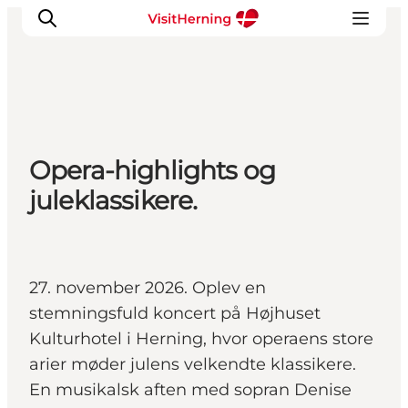
Det sker
Opera-highlights og
Spis, drik og shop
juleklassikere.
Kunstlandet
Se og oplev
Find vej
Sov godt
27. november 2026. Oplev en
Book overnatning
stemningsfuld koncert på Højhuset
Kulturhotel i Herning, hvor operaens store
arier møder julens velkendte klassikere.
En musikalsk aften med sopran Denise