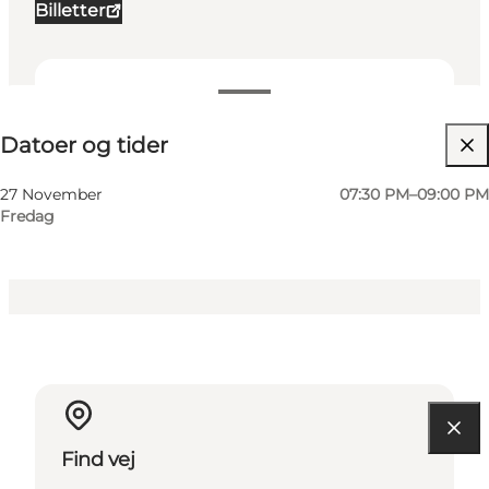
Billetter
Datoer og tider
Datoer og tider
Besøg hjemmeside
Min virksomhed, Mig selv, Min partner, Venner,
27 November
07:30 PM–09:00 PM
Børn
Fredag
Find vej