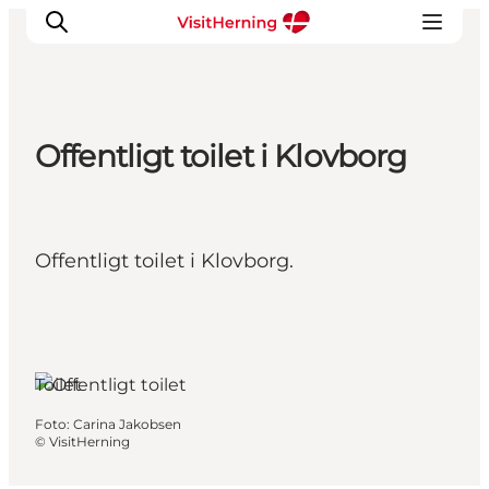
Offentligt toilet i Klovborg
Det sker
Spis, drik og shop
Kunstlandet
Offentligt toilet i Klovborg.
Se og oplev
Find vej
Sov godt
Book overnatning
Toilet
Foto
:
Carina Jakobsen
©
VisitHerning