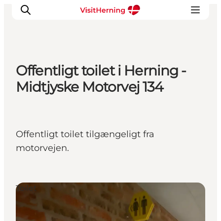
Offentligt toilet i Herning -
Det sker
Midtjyske Motorvej 134
Spis, drik og shop
Kunstlandet
Se og oplev
Offentligt toilet tilgængeligt fra
Find vej
motorvejen.
Sov godt
Book overnatning
Toilet