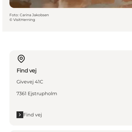
Foto
:
Carina Jakobsen
©
VisitHerning
Find vej
Givevej 41C
7361 Ejstrupholm
Find vej