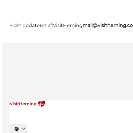
Sidst opdateret af:
VisitHerning
mail@visitherning.c
Vælg sprog