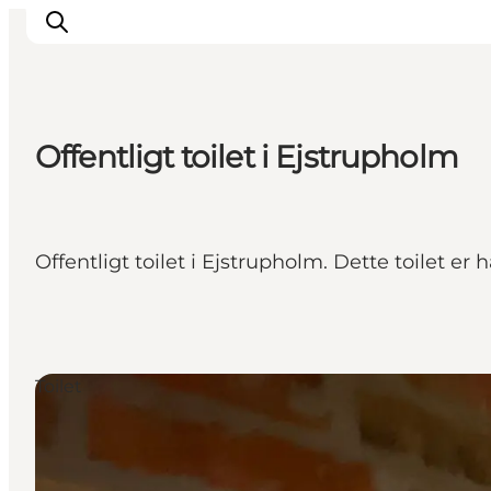
Offentligt toilet i Ejstrupholm
Det sker
Spis, drik og shop
Kunstlandet
Offentligt toilet i Ejstrupholm. Dette toilet er
Se og oplev
Find vej
Sov godt
Book overnatning
Toilet