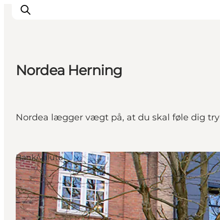
Nordea Herning
Det sker
Spis, drik og shop
Kunstlandet
Nordea lægger vægt på, at du skal føle dig tryg
Se og oplev
Find vej
Sov godt
Bank/valuta
Book overnatning