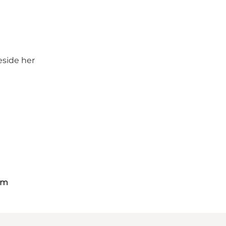
eside
her
om