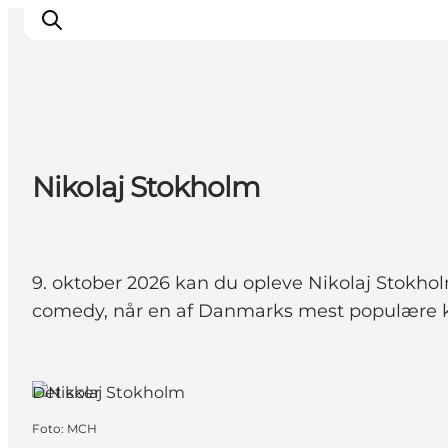
Det sker
Nikolaj Stokholm
Spis, drik og shop
Kunstlandet
Se og oplev
Find vej
9. oktober 2026 kan du opleve Nikolaj Stokho
Sov godt
comedy, når en af Danmarks mest populære 
Book overnatning
Herning, Vestjylland
Det sker
Foto
:
MCH