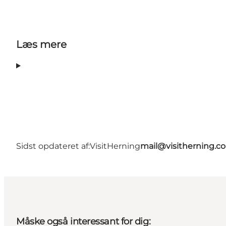
Læs mere
Sidst opdateret af:
VisitHerning
mail@visitherning.c
Måske også interessant for dig: