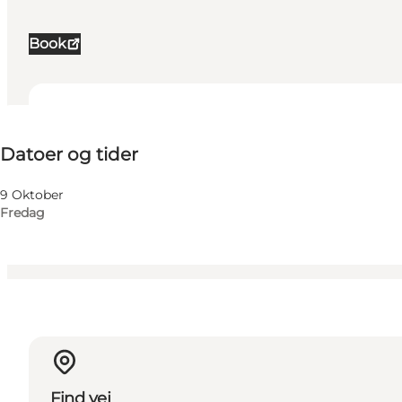
Book
Datoer og tider
Datoer og tider
Besøg hjemmeside
Min virksomhed, Mig selv, Min partner, Venner, Børn
9 Oktober
Fredag
Find vej