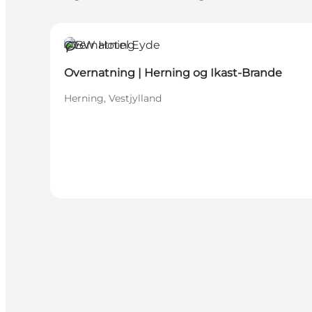
Overnatning
Bæredygtige oplevelser
Overnatning | Herning og Ikast-Brande
Herning, Vestjylland