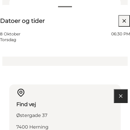
Datoer og tider
Datoer og tider
Besøg hjemmeside
Min virksomhed, Mig selv, Min partner, Venner,
8 Oktober
06:30 PM
Børn
Torsdag
Find vej
Østergade 37
7400 Herning