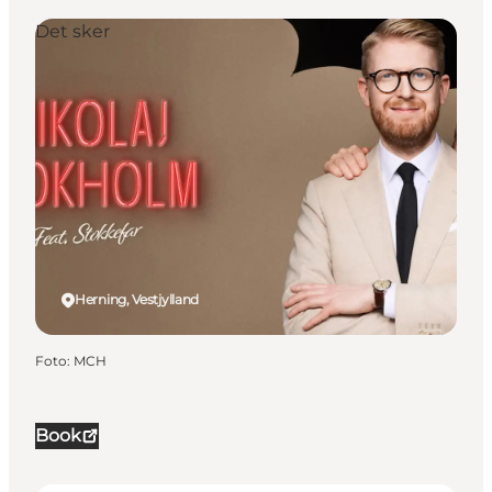
Det sker
Herning, Vestjylland
Foto
:
MCH
Book