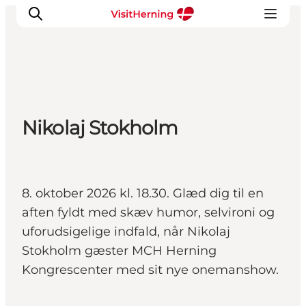
Det sker
Nikolaj Stokholm
Spis, drik og shop
Kunstlandet
Se og oplev
Find vej
8. oktober 2026 kl. 18.30. Glæd dig til en
Sov godt
aften fyldt med skæv humor, selvironi og
Book overnatning
uforudsigelige indfald, når Nikolaj
Stokholm gæster MCH Herning
Kongrescenter med sit nye onemanshow.