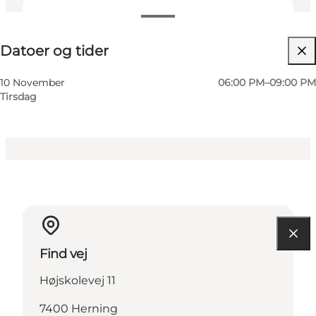
Datoer og tider
Datoer og tider
Besøg hjemmeside
Min virksomhed, Mig selv, Min partner, Venner,
10 November
06:00 PM–09:00 PM
Børn
Tirsdag
Find vej
Højskolevej 11
7400 Herning