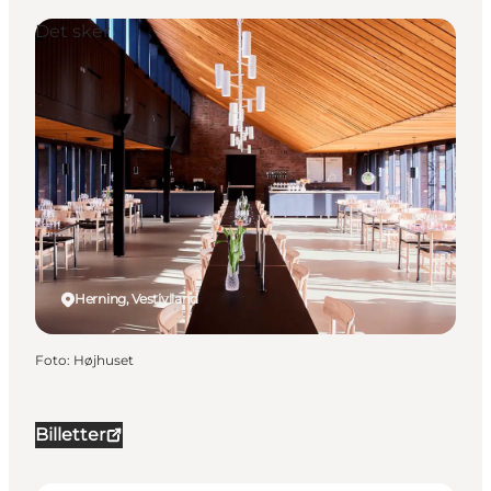
Det sker
Herning, Vestjylland
Foto
:
Højhuset
Billetter