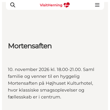
Det sker
Mortensaften
Spis, drik og shop
Kunstlandet
Se og oplev
Find vej
10. november 2026 kl. 18.00-21.00. Saml
Sov godt
familie og venner til en hyggelig
Book overnatning
Mortensaften på Højhuset Kulturhotel,
hvor klassiske smagsoplevelser og
fællesskab er i centrum.