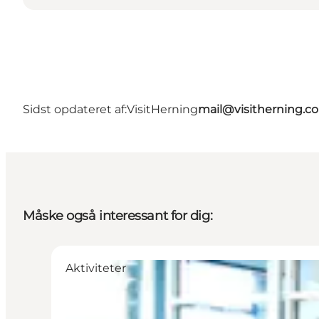
Sidst opdateret af:
VisitHerning
mail@visitherning.c
Måske også interessant for dig:
Aktiviteter