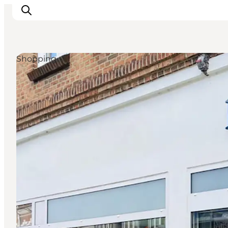
Shopping
Det sker
Spis, drik og shop
Kunstlandet
Se og oplev
Find vej
Sov godt
Book overnatning