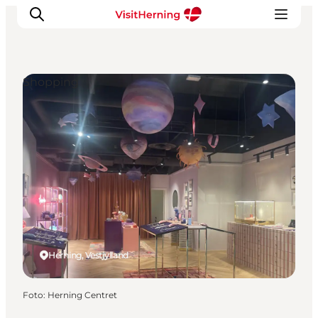
Shopping
Det sker
Spis, drik og shop
Kunstlandet
Se og oplev
Find vej
Sov godt
Book overnatning
Herning, Vestjylland
Foto
:
Herning Centret