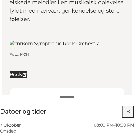
elskede melodier i en musikalsk oplevelse
fyldt med nærvær, genkendelse og store
følelser.
Herning, Vestjylland
Det sker
Foto
:
MCH
Book
Datoer og tider
Datoer og tider
Besøg hjemmeside
Min virksomhed, Mig selv, Min partner, Venner,
7 Oktober
08:00 PM–10:00 PM
Børn
Onsdag