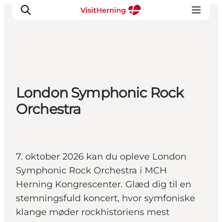
Det sker
London Symphonic Rock
Spis, drik og shop
Orchestra
Kunstlandet
Se og oplev
Find vej
Sov godt
7. oktober 2026 kan du opleve London
Book overnatning
Symphonic Rock Orchestra i MCH
Herning Kongrescenter. Glæd dig til en
stemningsfuld koncert, hvor symfoniske
klange møder rockhistoriens mest