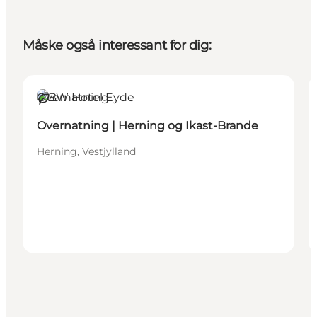
Måske også interessant for dig:
Overnatning
Bæredygtige oplevelser
Overnatning | Herning og Ikast-Brande
Herning, Vestjylland