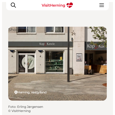
Shopping
Det sker
Spis, drik og shop
Kunstlandet
Se og oplev
Find vej
Sov godt
Book overnatning
Herning, Vestjylland
Foto
:
Erling Jørgensen
©
VisitHerning